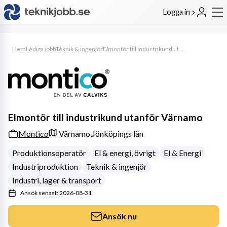
Logga in
Hem
Lediga jobb
Teknik & ingenjör
Elmontör till industrikund utanför Värnamo
Elmontör till industrikund utanför Värnamo
Montico
Värnamo,
Jönköpings län
Produktionsoperatör
El & energi, övrigt
El & Energi
Industriproduktion
Teknik & ingenjör
Industri, lager & transport
Ansök senast: 2026-08-31
Ansök nu