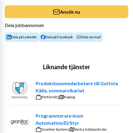
Ansök nu
Dela jobbannonsen
Dela på LinkedIn
Dela på Facebook
Dela via mail
Liknande tjänster
Produktionsmedarbetare till Guttsta
Källa, sommarvikariat
PerformIQ
Köping
Programmerare inom
Automation/El/Styr
Granitor Systems
Västra Götalands län