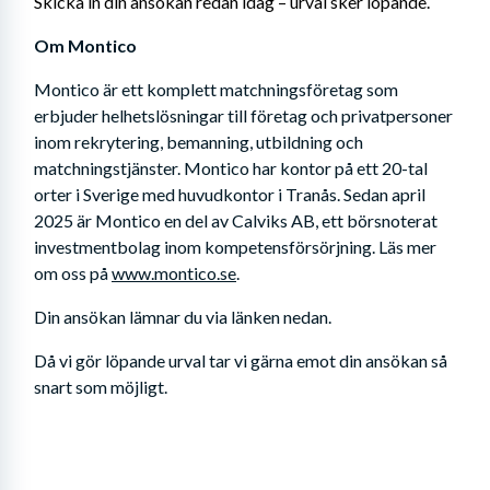
Skicka in din ansökan redan idag – urval sker löpande.
Om Montico
Montico är ett komplett matchningsföretag som 
erbjuder helhetslösningar till företag och privatpersoner 
inom rekrytering, bemanning, utbildning och 
matchningstjänster. Montico har kontor på ett 20-tal 
orter i Sverige med huvudkontor i Tranås. Sedan april 
2025 är Montico en del av Calviks AB, ett börsnoterat 
investmentbolag inom kompetensförsörjning. Läs mer 
om oss på 
www.montico.se
.
Din ansökan lämnar du via länken nedan. 
Då vi gör löpande urval tar vi gärna emot din ansökan så 
snart som möjligt.