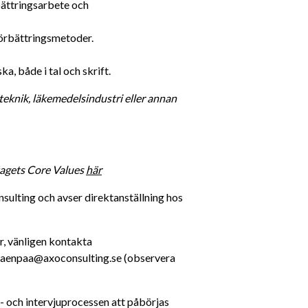
ättringsarbete och 
 förbättringsmetoder.
, både i tal och skrift.
eknik, läkemedelsindustri eller annan 
tagets Core Values 
här
lting och avser direktanställning hos 
r, vänligen kontakta 
maenpaa@axoconsulting.se (observera 
och intervjuprocessen att påbörjas 