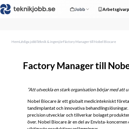
Jobb
Arbetsgivarp
Hem
Lediga jobb
Teknik & ingenjör
Factory Manager till Nobel Biocare
Factory Manager till Nobe
”Att utveckla en stark organisation börjar med att ut
Nobel Biocare är ett globalt medicintekniskt företa
tandimplantat och innovativa behandlingslösningar
precision utvecklar och tillverkar bolaget produkte
över. Nobel Biocare är en del av Envista-koncernen o
viktigaste produktionsanläggningar.