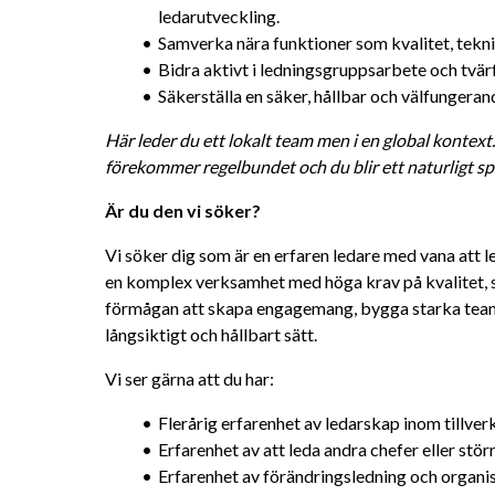
ledarutveckling.
Samverka nära funktioner som kvalitet, tekni
Bidra aktivt i ledningsgruppsarbete och tvärfu
Säkerställa en säker, hållbar och välfungeran
Här leder du ett lokalt team men i en global kontext
förekommer regelbundet och du blir ett naturligt spr
Är du den vi söker?
Vi söker dig som är en erfaren ledare med vana att l
en komplex verksamhet med höga krav på kvalitet, s
förmågan att skapa engagemang, bygga starka team 
långsiktigt och hållbart sätt.
Vi ser gärna att du har:
Flerårig erfarenhet av ledarskap inom tillver
Erfarenhet av att leda andra chefer eller stör
Erfarenhet av förändringsledning och organi