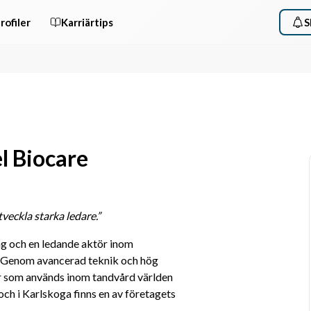
rofiler
Karriärtips
S
l Biocare
veckla starka ledare.”
g och en ledande aktör inom 
. Genom avancerad teknik och hög 
r som används inom tandvård världen 
ch i Karlskoga finns en av företagets 