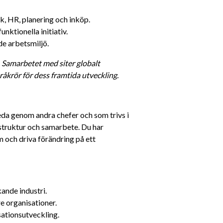
k, HR, planering och inköp.
nktionella initiativ.
de arbetsmiljö.
. Samarbetet med siter globalt 
åkrör för dess framtida utveckling. 
eda genom andra chefer och som trivs i 
truktur och samarbete. Du har 
och driva förändring på ett 
kande industri.
re organisationer.
sationsutveckling.