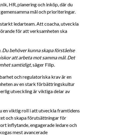
ik, HR, planering och inköp, där du 
t gemensamma mål och prioriteringar.
starkt ledarteam. Att coacha, utveckla 
görande för att verksamheten ska 
. Du behöver kunna skapa förståelse 
iskor att arbeta mot samma mål. Det 
amhet samtidigt
, säger Filip.
barhet och regulatoriska krav är en 
heten av en stark förbättringskultur 
lig utveckling är viktiga delar av 
n viktig roll i att utveckla framtidens 
et och skapa förutsättningar för 
stort inflytande, engagerade ledare och 
skogas mest avancerade 