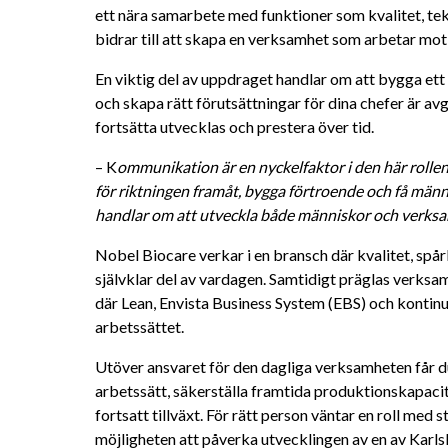
ett nära samarbete med funktioner som kvalitet, tekn
bidrar till att skapa en verksamhet som arbetar mo
En viktig del av uppdraget handlar om att bygga ett 
och skapa rätt förutsättningar för dina chefer är av
fortsätta utvecklas och prestera över tid.
– K
ommunikation är en nyckelfaktor i den här rollen
för riktningen framåt, bygga förtroende och få männ
handlar om att utveckla både människor och verks
Nobel Biocare verkar i en bransch där kvalitet, spår
självklar del av vardagen. Samtidigt präglas verksam
där Lean, Envista Business System (EBS) och kontinuer
arbetssättet.
Utöver ansvaret för den dagliga verksamheten får du e
arbetssätt, säkerställa framtida produktionskapacit
fortsatt tillväxt. För rätt person väntar en roll med 
möjligheten att påverka utvecklingen av en av Karl