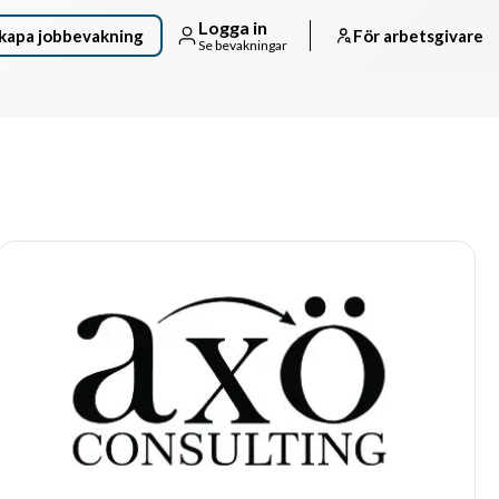
Logga in
kapa jobbevakning
För arbetsgivare
Se bevakningar