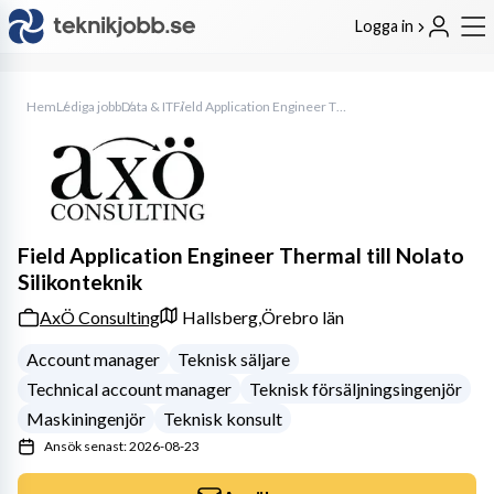
Logga in
Hem
Lediga jobb
Data & IT
Field Application Engineer Thermal till Nolato Silikonteknik
Field Application Engineer Thermal till Nolato
Silikonteknik
AxÖ Consulting
Hallsberg,
Örebro län
Account manager
Teknisk säljare
Technical account manager
Teknisk försäljningsingenjör
Maskiningenjör
Teknisk konsult
Ansök senast: 2026-08-23