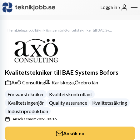
Logga in
Hem
Lediga jobb
Teknik & ingenjör
Kvalitetstekniker till BAE Systems Bofors
Kvalitetstekniker till BAE Systems Bofors
AxÖ Consulting
Karlskoga,
Örebro län
Försvarstekniker
Kvalitetskontrollant
Kvalitetsingenjör
Quality assurance
Kvalitetssäkring
Industriproduktion
Ansök senast: 2026-08-16
Ansök nu