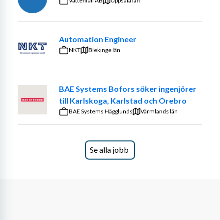
Vattenfall AB
Uppsala län
Automation Engineer
NKT
Blekinge län
BAE Systems Bofors söker ingenjörer
till Karlskoga, Karlstad och Örebro
BAE Systems Hägglunds
Värmlands län
Se alla jobb