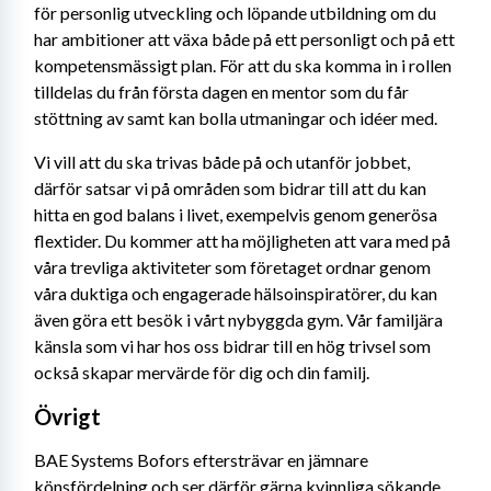
för personlig utveckling och löpande utbildning om du 
har ambitioner att växa både på ett personligt och på ett 
kompetensmässigt plan. För att du ska komma in i rollen 
tilldelas du från första dagen en mentor som du får 
stöttning av samt kan bolla utmaningar och idéer med.
Vi vill att du ska trivas både på och utanför jobbet, 
därför satsar vi på områden som bidrar till att du kan 
hitta en god balans i livet, exempelvis genom generösa 
flextider. Du kommer att ha möjligheten att vara med på 
våra trevliga aktiviteter som företaget ordnar genom 
våra duktiga och engagerade hälsoinspiratörer, du kan 
även göra ett besök i vårt nybyggda gym. Vår familjära 
känsla som vi har hos oss bidrar till en hög trivsel som 
också skapar mervärde för dig och din familj.
Övrigt
BAE Systems Bofors eftersträvar en jämnare 
könsfördelning och ser därför gärna kvinnliga sökande. 