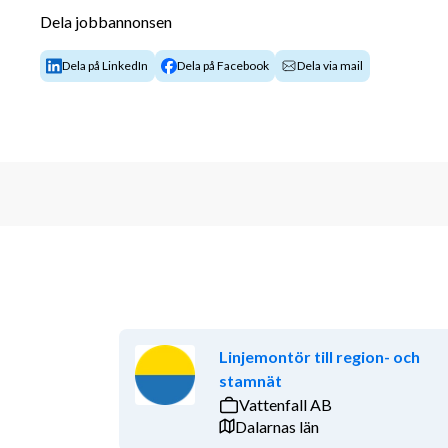
Villkor & förmåner
Dela jobbannonsen
Flexibla arbetstider – du väljer själv när och
Dela på LinkedIn
Dela på Facebook
Dela via mail
Trygghet genom kollektivavtal och försäkri
Social gemenskap – deltagande i träffar och 
Hos Veterankraft får du fortsätta göra det du kan bä
Om Veterankraft
Veterankraft gör skillnad varje dag, för både vete
och sina insatser. Varje år utför våra veteraner tjänst
bidrar till att göra våra kunders vardag enklare, sam
tryggare och ett rikare socialt liv. Veterankraft är et
bemanningsföretag och största leverantör av hushålls
representerade på ett 40-tal orter frän Luleå̊ i norr t
Linjemontör till region- och
under sina verksamma år utnämnts till Gasell och Mäs
stamnät
rad.
Vattenfall AB
Dalarnas län