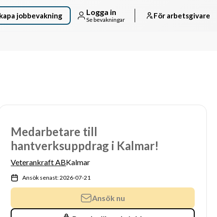
Logga in
kapa jobbevakning
För arbetsgivare
Se bevakningar
Medarbetare till
hantverksuppdrag i Kalmar!
Veterankraft AB
Kalmar
Ansök senast: 2026-07-21
Ansök nu