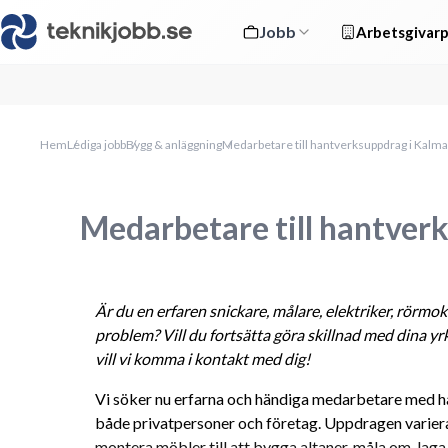
Jobb
Arbetsgivarp
Hem
Lediga jobb
Bygg & anläggning
Medarbetare till hantverksuppdrag i Kalma
Medarbetare till hantver
Är du en erfaren 
snickare, målare, elektriker, rörmo
problem? Vill du fortsätta göra skillnad med dina yr
vill vi komma i kontakt med dig!
Vi söker nu erfarna och händiga medarbetare med h
både privatpersoner och företag. Uppdragen varierar:
montera möbler till att bygga altaner, måla om, laga s