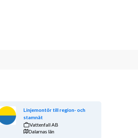
Linjemontör till region- och
stamnät
Vattenfall AB
Dalarnas län