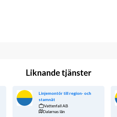
 hur mycket du vill jobba
ng
aktiviteter för medarbetare
st – och uppskattas för det, varje dag.
raner och kunder genom sitt engagemang 
er för tusentals hushåll och företag och 
Liknande tjänster
tidigt som våra veteraner får ett 
t av Sveriges ledande 
nära- och företagstjänster. Vi finns 
ill Trelleborg i söder. Veterankraft har 
Linjemontör till region- och
targasell av Dagens Industri sju år i 
stamnät
Vattenfall AB
Dalarnas län