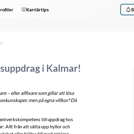
rofiler
Karriärtips
S
r!
ksuppdrag i Kalmar!
kare
 – eller allfixare som gillar att lösa 
keskunskaper, men på egna villkor? Då 
antverkskompetens till uppdrag hos 
 Allt från att sätta upp hyllor och 
taket eller hjälpa till med enklare 