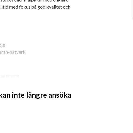
alltid med fokus på god kvalitet och 
dje
teran-nätverk
engagemang
 eller är en händig allfixare
 kan inte längre ansöka
ortering) och behärskar svenska i tal 