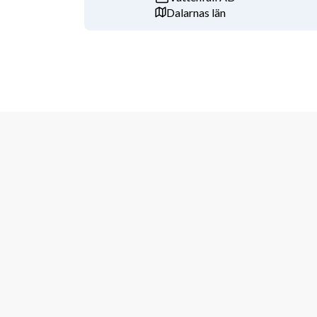
Dalarnas län
A
nsökan
Anmäl ditt intresse redan idag – vi ser fram emot att
Har du frågor om livet som veteran, vänligen kontak