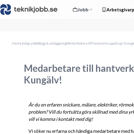
Jobb
Arbetsgivarp
Hem
Lediga jobb
Bygg & anläggning
Medarbetare till hantverksuppdrag i Kungä
Medarbetare till hantver
Kungälv!
Är du en erfaren 
snickare, målare, elektriker, rörmo
problem? Vill du fortsätta göra skillnad med dina yr
vill vi komma i kontakt med dig!
Vi söker nu erfarna och händiga medarbetare med h