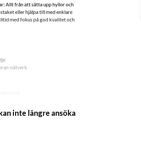
 Allt från att sätta upp hyllor och 
taket eller hjälpa till med enklare 
alltid med fokus på god kvalitet och 
dje
teran-nätverk
engagemang
 eller är en händig allfixare
 kan inte längre ansöka
ortering) och behärskar svenska i tal 