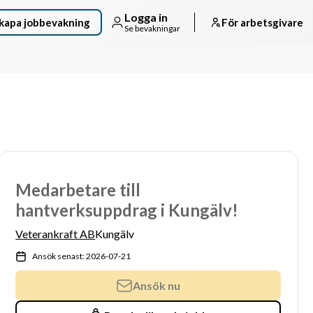
Logga in
kapa jobbevakning
För arbetsgivare
Se bevakningar
Medarbetare till
hantverksuppdrag i Kungälv!
Veterankraft AB
Kungälv
Ansök senast: 2026-07-21
Ansök nu