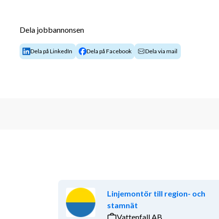
och skrift
Villkor & förmåner
Dela jobbannonsen
Flexibla arbetstider – du väljer själv när och
Dela på LinkedIn
Dela på Facebook
Dela via mail
Trygghet genom kollektivavtal och försäkri
Social gemenskap – deltagande i träffar och 
Hos Veterankraft får du fortsätta göra det du kan bä
Om Veterankraft
Veterankraft gör skillnad varje dag, för både vete
och sina insatser. Varje år utför våra veteraner tjänst
bidrar till att göra våra kunders vardag enklare, sam
tryggare och ett rikare socialt liv. Veterankraft är et
bemanningsföretag och största leverantör av hushålls
representerade på ett 40-tal orter frän Luleå̊ i norr t
Linjemontör till region- och
under sina verksamma år utnämnts till Gasell och Mäs
stamnät
rad.
Vattenfall AB