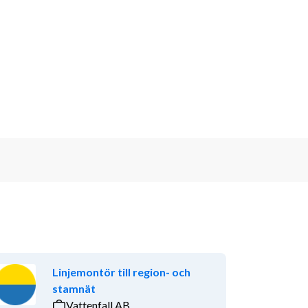
Linjemontör till region- och
stamnät
Vattenfall AB