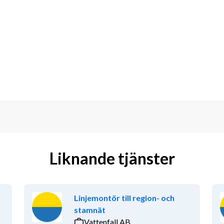
 hur mycket du vill jobba
ng
aktiviteter för medarbetare
st – och uppskattas för det, varje dag.
raner och kunder genom sitt engagemang 
er för tusentals hushåll och företag och 
Liknande tjänster
tidigt som våra veteraner får ett 
t av Sveriges ledande 
nära- och företagstjänster. Vi finns 
ill Trelleborg i söder. Veterankraft har 
Linjemontör till region- och
targasell av Dagens Industri sju år i 
stamnät
Vattenfall AB