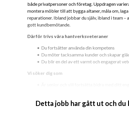
både privatpersoner och företag. Uppdragen varierar:
montera möbler till att bygga altaner, måla om, laga s
reparationer. Ibland jobbar du själv, ibland i team – 
gott kundbemötande.
Därför trivs våra hantverksveteraner
Du fortsätter använda din kompetens
Du möter tacksamma kunder och skapar glä
Du blir en del av ett varmt och engagerat ve
Vi söker dig som
Är senior och vill fortsätta bidra med ditt 
Har lång arbetslivserfarenhet
Har tidigare erfarenhet inom hantverksområde
Detta jobb har gått ut och du
Har god servicekänsla och är noggrann
Är social och gillar att hjälpa andra
Har B-körkort och gärna tillgång till bil
Har grundläggande datavana (t.ex. för tidrapp