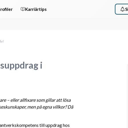
rofiler
Karriärtips
S
lv!
ksuppdrag i
kare
 – eller allfixare som gillar att lösa 
keskunskaper, men på egna villkor? Då 
antverkskompetens till uppdrag hos 