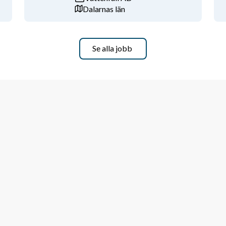
Dalarnas län
Se alla jobb
 höra från dig!
ta 
kungalv@veterankraft.se.