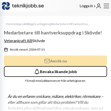
Logga in
Hem
Lediga jobb
Bygg & anläggning
Medarbetare till hantverksuppdrag i Skövde!
Medarbetare till hantverksuppdrag i Skövde!
Veterankraft AB
Skövde
Ansök senast: 2026-07-21
Ansök nu
Bevaka likande jobb
Få mejl med jobbannonser från arbetsgivaren.
Är du en erfaren 
snickare, målare, elektriker, rörmokare
 – 
eller allfixare som gillar att lösa problem? Vill du 
fortsätta göra skillnad med dina yrkeskunskaper, men på 