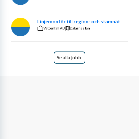
Är senior och vill fortsätta bidra med ditt 
engagemang
Har lång arbetslivserfarenhet
Linjemontör till region- och stamnät
Har tidigare erfarenhet inom hantverksområde 
Vattenfall AB
Dalarnas län
eller är en händig allfixare
Har god servicekänsla och är noggrann
Är social och gillar att hjälpa andra
Har B-körkort och gärna tillgång till bil
Se alla jobb
Har grundläggande datavana (t.ex. för 
tidrapportering) och behärskar svenska i tal och 
skrift
Villkor & förmåner
Flexibla arbetstider – du väljer själv när och hur 
mycket du vill jobba
Trygghet genom kollektivavtal och försäkring
Social gemenskap – deltagande i träffar och 
aktiviteter för medarbetare