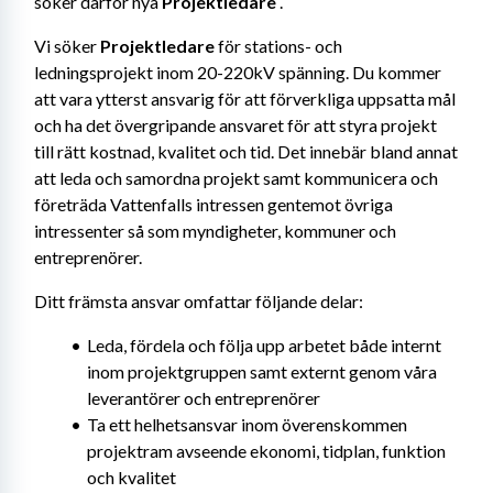
söker därför nya 
Projektledare
 .
Vi söker 
Projektledare
 för stations- och 
ledningsprojekt inom 20-220kV spänning. Du kommer 
att vara ytterst ansvarig för att förverkliga uppsatta mål 
och ha det övergripande ansvaret för att styra projekt 
till rätt kostnad, kvalitet och tid. Det innebär bland annat 
att leda och samordna projekt samt kommunicera och 
företräda Vattenfalls intressen gentemot övriga 
intressenter så som myndigheter, kommuner och 
entreprenörer.
Ditt främsta ansvar omfattar följande delar:
Leda, fördela och följa upp arbetet både internt 
inom projektgruppen samt externt genom våra 
leverantörer och entreprenörer
Ta ett helhetsansvar inom överenskommen 
projektram avseende ekonomi, tidplan, funktion 
och kvalitet