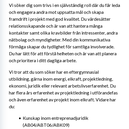
Vi söker dig som trivs i en självständig roll där du får leda 
och engagera andra mot uppsatta mål och skapa 
framdrift i projekt med god kvalitet. Du värdesätter 
relationsskapande och är van att hantera många 
kontakter samt olika kravbilder från intressenter, andra 
nätbolag och myndigheter. Med din kommunikativa 
förmåga skapar du tydlighet för samtliga involverade. 
Du har lätt för att förstå helheten och är van att planera 
och prioritera i ditt dagliga arbete.
Vi tror att du som söker har en eftergymnasial 
utbildning, gärna inom energi, elkraft, projektledning, 
ekonomi, juridik eller relevant arbetslivserfarenhet. Du 
har flera års erfarenhet av projektledning i utförandefas 
och även erfarenhet av projekt inom elkraft. Vidare har 
du:
Kunskap inom entreprenadjuridik 
(AB04/ABT06/ABK09)