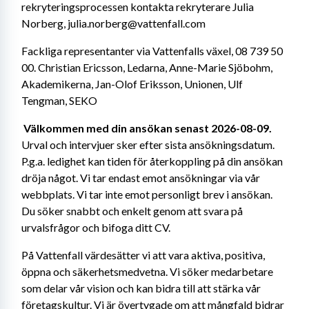
rekryteringsprocessen kontakta rekryterare Julia 
Norberg, julia.norberg@vattenfall.com
Fackliga representanter via Vattenfalls växel, 08 739 50 
00. Christian Ericsson, Ledarna, Anne-Marie Sjöbohm, 
Akademikerna, Jan-Olof Eriksson, Unionen, Ulf 
Tengman, SEKO
Välkommen med din ansökan senast 2026-08-09.
Urval och intervjuer sker efter sista ansökningsdatum. 
P.g.a. ledighet kan tiden för återkoppling på din ansökan 
dröja något. Vi tar endast emot ansökningar via vår 
webbplats. Vi tar inte emot personligt brev i ansökan. 
Du söker snabbt och enkelt genom att svara på 
urvalsfrågor och bifoga ditt CV. 
På Vattenfall värdesätter vi att vara aktiva, positiva, 
öppna och säkerhetsmedvetna. Vi söker medarbetare 
som delar vår vision och kan bidra till att stärka vår 
företagskultur. Vi är övertygade om att mångfald bidrar 