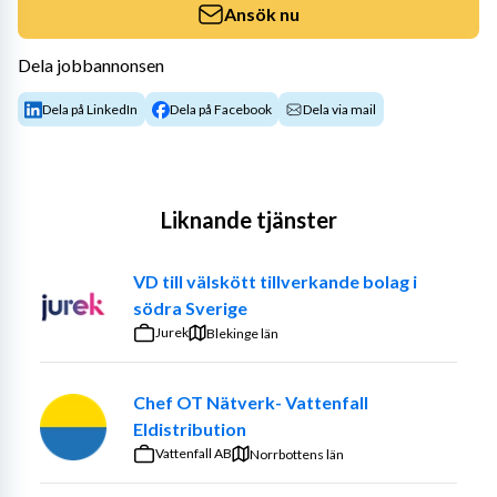
Ansök nu
Dela jobbannonsen
Dela på LinkedIn
Dela på Facebook
Dela via mail
Liknande tjänster
VD till välskött tillverkande bolag i
södra Sverige
Jurek
Blekinge län
Chef OT Nätverk- Vattenfall
Eldistribution
Vattenfall AB
Norrbottens län