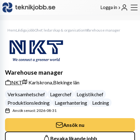
Logga in
Hem
Lediga jobb
Chef, ledarskap & organisation
Warehouse manager
Warehouse manager
NKT
Karlskrona,
Blekinge län
Verksamhetschef
Lagerchef
Logistikchef
Produktionsledning
Lagerhantering
Ledning
Ansök senast: 2026-08-31
Ansök nu
Bevaka likande jobb