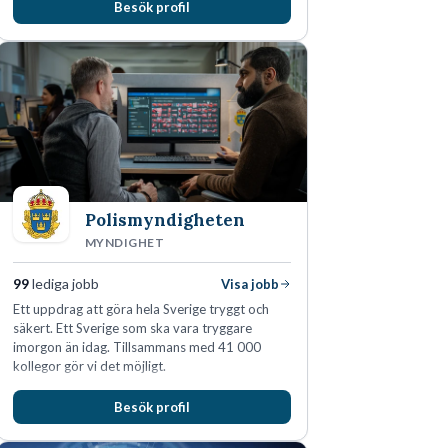
Besök profil
man expanderat kraftigt genom ett antal
förvärv i närliggande distrikt.Idag är bolaget
den största privata återförsäljaren av Volvo
Lastvagnar och finns representerade på 20
orter i södra Sverige.
Polismyndigheten
MYNDIGHET
99
lediga jobb
Visa jobb
Ett uppdrag att göra hela Sverige tryggt och
säkert. Ett Sverige som ska vara tryggare
imorgon än idag. Tillsammans med 41 000
kollegor gör vi det möjligt.
Besök profil