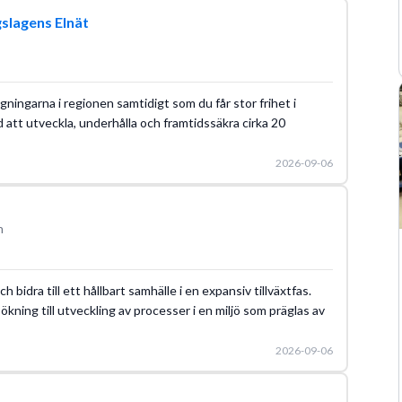
gslagens Elnät
gningarna i regionen samtidigt som du får stor frihet i
 att utveckla, underhålla och framtidssäkra cirka 20
2026-09-06
n
h bidra till ett hållbart samhälle i en expansiv tillväxtfas.
ökning till utveckling av processer i en miljö som präglas av
2026-09-06