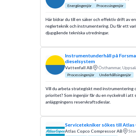
Energiingenjör
Processingenjör
Här bidrar du till en säker och effektiv drift a
reglerteknik och instrumentering. Du får ett va
djupgående tekniska utredningar.
Instrumentunderhåll på Forsmar
dieselsystem
Vattenfall AB
Östhammar, Uppsala
Processingenjör
Underhållsingenjör
Vill du arbeta strategiskt med instrumentering 
prioritet? Som ingenjör får du en nyckelroll i att 
anläggningens reservkraftsdieslar.
Servicetekniker sökes till Atl
Atlas Copco Compressor AB
Sto