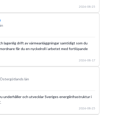
2026-08-25
e
än
och lagenlig drift av värmeanläggningar samtidigt som du
amordnare får du en nyckelroll i arbetet med fortlöpande
2026-08-17
 Östergötlands län
 Du underhåller och utvecklar Sveriges energiinfrastruktur i
.
2026-08-25