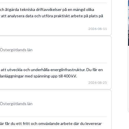
och åtgärda tekniska driftavvikelser på en mängd olika
 att analysera data och utföra praktiskt arbete på plats på
2026-08-11
 Östergötlands län
m att utveckla och underhålla energiinfrastruktur. Du får en
 elanläggningar med spänning upp till 400 kV.
2026-08-25
 Östergötlands län
 Här får du ett fritt och omväxlande arbete där du levererar