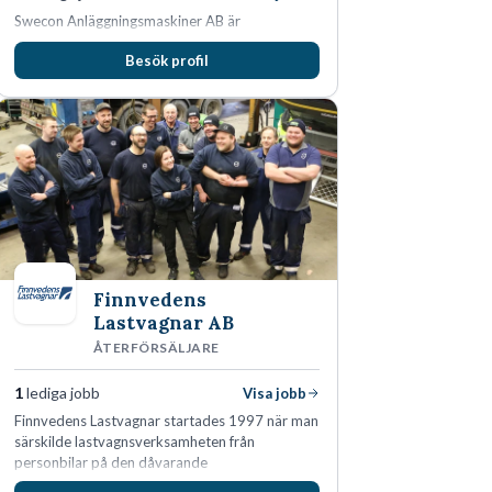
Swecon Anläggningsmaskiner AB är
återförsäljare av Volvo Construction Equipment
Besök profil
i Sverige, Estland, Lettland, Litauen samt delar
av Tyskland.
Finnvedens
Lastvagnar AB
ÅTERFÖRSÄLJARE
1
lediga jobb
Visa jobb
Finnvedens Lastvagnar startades 1997 när man
särskilde lastvagnsverksamheten från
personbilar på den dåvarande
huvudanläggningen i Värnamo. Sedan dess har