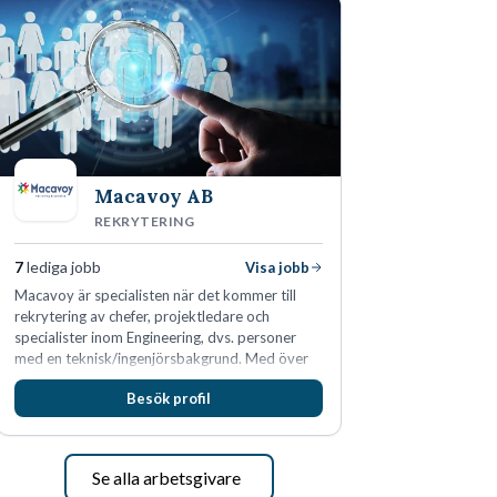
Macavoy AB
REKRYTERING
7
lediga jobb
Visa jobb
Macavoy är specialisten när det kommer till
rekrytering av chefer, projektledare och
specialister inom Engineering, dvs. personer
med en teknisk/ingenjörsbakgrund. Med över
15 års erfarenhet och 400 lyckade
Besök profil
rekryteringar kan Macavoy erbjuda
konsultation i en rekrytering som gör skillnad.
Se alla arbetsgivare