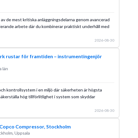
v en av de mest kritiska anläggningsdelarna genom avancerad
rierande arbete där du kombinerar praktiskt underhåll med
2026-08-30
k rustar för framtiden – instrumentingenjör
 län
och kontrollsystem i en miljö där säkerheten är högsta
säkerställa hög tillförlitlighet i system som skyddar
2026-08-30
as Copco Compressor, Stockholm
ckholm, Uppsala