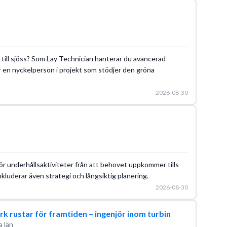
till sjöss? Som Lay Technician hanterar du avancerad
ir en nyckelperson i projekt som stödjer den gröna
2026-08-30
för underhållsaktiviteter från att behovet uppkommer tills
nkluderar även strategi och långsiktig planering.
2026-08-30
k rustar för framtiden – ingenjör inom turbin
 län