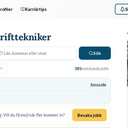
rofiler
Karriärtips
S
rifttekniker
Sök
385
matchande jobb
Rensa alla
. Vill du få mejl när fler kommer in?
Bevaka jobb