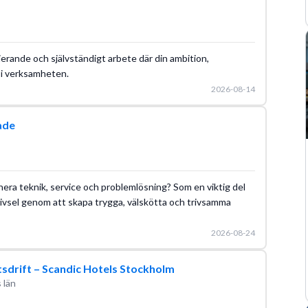
erande och självständigt arbete där din ambition,
 i verksamheten.
2026-08-14
ade
inera teknik, service och problemlösning? Som en viktig del
rivsel genom att skapa trygga, välskötta och trivsamma
2026-08-24
tsdrift – Scandic Hotels Stockholm
 län