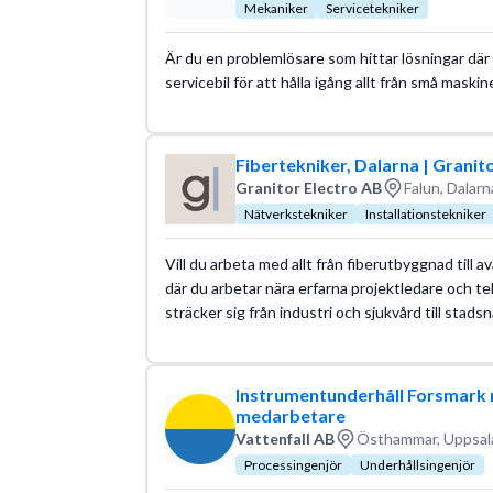
Mekaniker
Servicetekniker
Är du en problemlösare som hittar lösningar där m
servicebil för att hålla igång allt från små maskin
Fibertekniker, Dalarna | Granit
Granitor Electro AB
Falun, Dalarn
Nätverkstekniker
Installationstekniker
Vill du arbeta med allt från fiberutbyggnad till 
där du arbetar nära erfarna projektledare och te
sträcker sig från industri och sjukvård till stadsn
Instrumentunderhåll Forsmark r
medarbetare
Vattenfall AB
Östhammar, Uppsala
Processingenjör
Underhållsingenjör