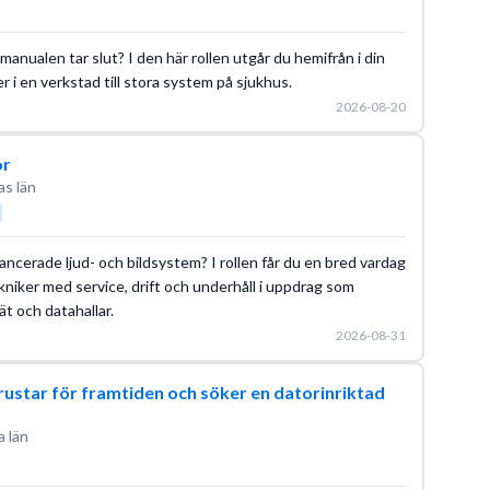
anualen tar slut? I den här rollen utgår du hemifrån i din
er i en verkstad till stora system på sjukhus.
2026-08-20
or
as län
avancerade ljud- och bildsystem? I rollen får du en bred vardag
kniker med service, drift och underhåll i uppdrag som
ät och datahallar.
2026-08-31
ustar för framtiden och söker en datorinriktad
 län