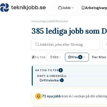
Jobb
Arbetsgivarp
Hem
Lediga jobb
Drifttekniker
385 lediga jobb som D
Ort
Yrke
Fler filter
FILTER:
1
AKTIVA FILTER
1
DRIFT & UNDERHÅLL
Drifttekniker
71
nya jobb
kom in i veckan på din sökning