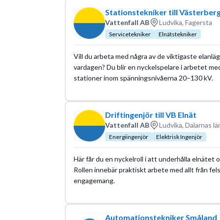
Stationstekniker till Västerber
Vattenfall AB
Ludvika, Fagersta
Servicetekniker
Elnätstekniker
Vill du arbeta med några av de viktigaste elanläg
vardagen? Du blir en nyckelspelare i arbetet med
stationer inom spänningsnivåerna 20–130 kV.
Driftingenjör till VB Elnät
Vattenfall AB
Ludvika, Dalarnas lä
Energiingenjör
Elektrisk Ingenjör
Här får du en nyckelroll i att underhålla elnätet oc
Rollen innebär praktiskt arbete med allt från fels
engagemang.
Automationstekniker Småland