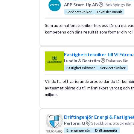
APP Start-Up AB
Jönköpings län
Servicetekniker
Teknisk Konsult
Som automationstekniker hos oss får du ett vari
kompetens och dina resultat som formar din roll
Fastighetstekniker till Vi Fören
Lundin & Boström
Dalarnas län
Fastighetsskötare
Servicetekniker
Vill du ha ett varierande arbete där du får komb
av teamet bidrar du till människors vardag och t
miljöer.
Driftingenjör Energi & Fastighe
PerformIQ
Stockholm, Stockholms
Energiingenjör
Driftsingenjör