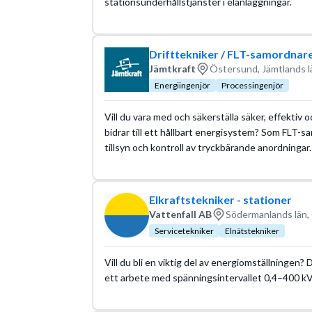
stationsunderhållstjänster i elanläggningar.
Drifttekniker / FLT-samordnar
Jämtkraft
Östersund, Jämtlands l
Energiingenjör
Processingenjör
Vill du vara med och säkerställa säker, effektiv 
bidrar till ett hållbart energisystem? Som FLT-s
tillsyn och kontroll av tryckbärande anordningar.
Elkraftstekniker - stationer
Vattenfall AB
Södermanlands län,
Servicetekniker
Elnätstekniker
Vill du bli en viktig del av energiomställningen?
ett arbete med spänningsintervallet 0,4–400 kV