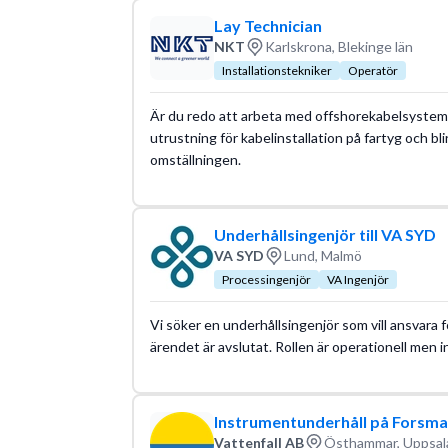
Lay Technician
NKT
Karlskrona, Blekinge län
Installationstekniker
Operatör
Är du redo att arbeta med offshorekabelsystem 
utrustning för kabelinstallation på fartyg och bl
omställningen.
Underhållsingenjör till VA SYD
VA SYD
Lund, Malmö
Processingenjör
VA Ingenjör
Vi söker en underhållsingenjör som vill ansvara 
ärendet är avslutat. Rollen är operationell men i
Instrumentunderhåll på Forsmar
Vattenfall AB
Östhammar, Uppsala