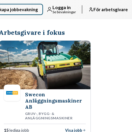
Logga in
kapa jobbevakning
För arbetsgivare
Se bevakningar
Arbetsgivare i fokus
Swecon
Anläggningsmaskiner
AB
GRUV-, BYGG- &
ANLÄGGNINGSMASKINER
15
lediga jobb
Visa jobb