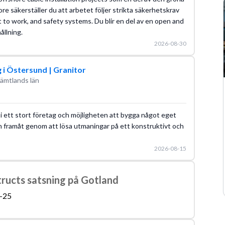
e säkerställer du att arbetet följer strikta säkerhetskrav
to work, and safety systems. Du blir en del av en open and
llning.
2026-08-30
g i Östersund | Granitor
ämtlands län
n i ett stort företag och möjligheten att bygga något eget
n framåt genom att lösa utmaningar på ett konstruktivt och
2026-08-15
tructs satsning på Gotland
-25