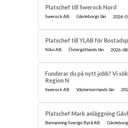
Platschef till Swerock Nord
Swerock AB
Gävleborgs län
2026-0
Platschef till YLAB för Bostads
Nåvi AB
Östergötlands län
2026-08
Funderar du på nytt jobb? Vi sök
Region N
Swerock AB
Västernorrlands län
20
Platschef Mark anläggning Gäv
Bemanning Sverige Byrå AB
Gävleborgs