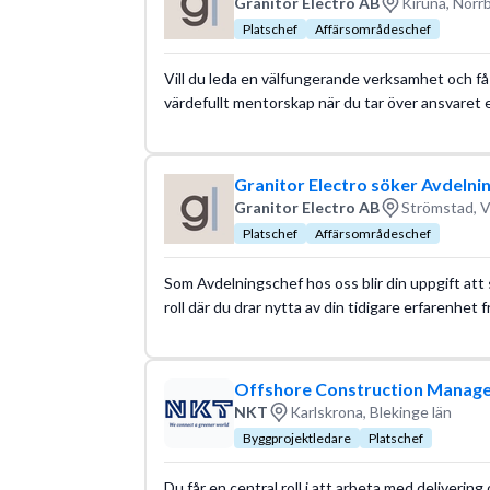
Granitor Electro AB
Kiruna, Norr
Platschef
Affärsområdeschef
Vill du leda en välfungerande verksamhet och få 
värdefullt mentorskap när du tar över ansvaret 
Granitor Electro söker Avdelni
Granitor Electro AB
Strömstad, V
Platschef
Affärsområdeschef
Som Avdelningschef hos oss blir din uppgift att 
roll där du drar nytta av din tidigare erfarenhet
Offshore Construction Manag
NKT
Karlskrona, Blekinge län
Byggprojektledare
Platschef
Du får en central roll i att arbeta med deliverin