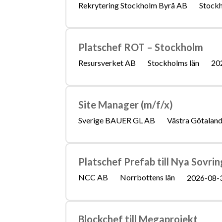
Rekrytering Stockholm Byrå AB
Stockh
Platschef ROT – Stockholm
Resursverket AB
Stockholms län
20
Site Manager (m/f/x)
Sverige BAUER GL AB
Västra Götaland
Platschef Prefab till Nya Sovrin
NCC AB
Norrbottens län
2026-08-
Blockchef till Megaprojekt