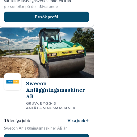
särskilde lastvagnsverksamheten från
personbilar på den dåvarande
huvudanläggningen i Värnamo. Sedan dess har
Besök profil
man expanderat kraftigt genom ett antal
förvärv i närliggande distrikt.Idag är bolaget
den största privata återförsäljaren av Volvo
Lastvagnar och finns representerade på 20
orter i södra Sverige.
Swecon
Anläggningsmaskiner
AB
GRUV-, BYGG- &
ANLÄGGNINGSMASKINER
15
lediga jobb
Visa jobb
Swecon Anläggningsmaskiner AB är
återförsäljare av Volvo Construction Equipment