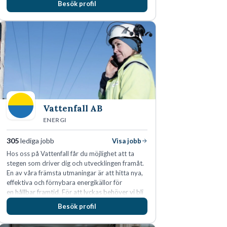
Besök profil
i Sverige, Estland, Lettland, Litauen samt delar
av Tyskland.
Vattenfall AB
ENERGI
305
lediga jobb
Visa jobb
Hos oss på Vattenfall får du möjlighet att ta
stegen som driver dig och utvecklingen framåt.
En av våra främsta utmaningar är att hitta nya,
effektiva och förnybara energikällor för
en hållbar framtid. För att lyckas behöver vi bli
fler medarbetare som vill göra skillnad.
Besök profil