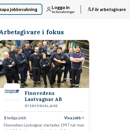
Logga in
kapa jobbevakning
För arbetsgivare
Se bevakningar
Arbetsgivare i fokus
Finnvedens
Lastvagnar AB
ÅTERFÖRSÄLJARE
1
lediga jobb
Visa jobb
Finnvedens Lastvagnar startades 1997 när man