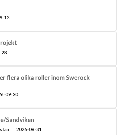
9-13
projekt
-28
er flera olika roller inom Swerock
26-09-30
le/Sandviken
 län
2026-08-31