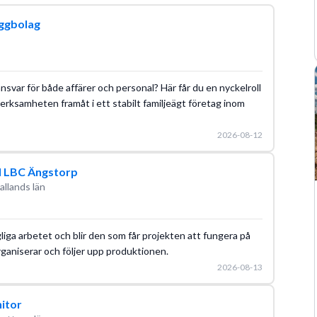
Utbildningsguide
BAS-U
Byggproduktion
Tidplanering
yggbolag
nsvar för både affärer och personal? Här får du en nyckelroll
 verksamheten framåt i ett stabilt familjeägt företag inom
2026-08-12
ll LBC Ängstorp
allands län
iga arbetet och blir den som får projekten att fungera på
organiserar och följer upp produktionen.
2026-08-13
nitor