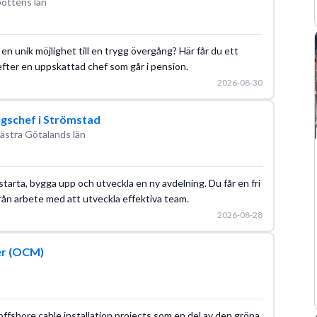
bottens län
en unik möjlighet till en trygg övergång? Här får du ett
efter en uppskattad chef som går i pension.
2026-08-30
ngschef i Strömstad
ästra Götalands län
starta, bygga upp och utveckla en ny avdelning. Du får en fri
 från arbete med att utveckla effektiva team.
2026-08-28
er (OCM)
g offshore cable installation projects som en del av den gröna