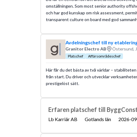
omställningen. Som most senior authority offshor
och har god kunskap om risk assessment, permit 
transparent culture on board med god sammanhå
Avdelningschef till ny etablerin
Granitor Electro AB
Östersund, J
Platschef
Affärsområdeschef
Här får du det bästa av två världar – stabilitete
från start. Du driver och utvecklar verksamhete
prestigelöst sätt.
Erfaren platschef till ByggCons
Lb Karriär AB
Gotlands län
2026-09