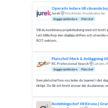
Läs mer om yrket:
Löneguide
Arbetsuppgifter
Operativ ledare till växande b
Jurek
Stockholm, Stockholms län
Byggprojektledare
Platschef
Vill du kombinera projektledning med ett brett a
i att hålla ihop den dagliga driften och utveckla
ROT-sektorn.
Platschef Mark & Anläggning ti
RC Professional Search
Laholm, H
Byggprojektledare
Platschef
Som platschef hos oss leder du teamet i det dagl
riktigt. Du får ett brett ansvar där du planerar, 
Avdelningschef till Kiruna | Gra