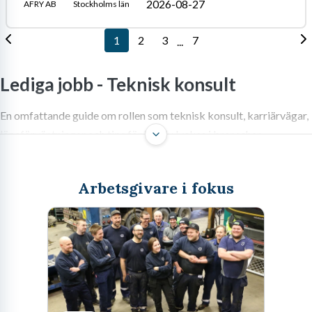
2026-08-27
AFRY AB
Stockholms län
1
2
3
7
...
Lediga jobb -
Teknisk konsult
En omfattande guide om rollen som teknisk konsult, karriärvägar,
löneförväntningar och tips för hur du lyckas i branschen.
Arbetsgivare i fokus
Vad gör en teknisk konsult
egentligen?
Att kliva in i rollen som
teknisk konsult
är lite som att vara en
schweizisk armékniv i ingenjörsvärlden. Ena dagen sitter du djupt
nedsjunken i tekniska specifikationer för en ny produktionslina,