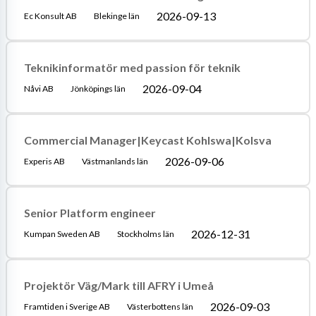
2026-09-13
Ec Konsult AB
Blekinge län
Teknikinformatör med passion för teknik
2026-09-04
Nåvi AB
Jönköpings län
Commercial Manager|Keycast Kohlswa|Kolsva
2026-09-06
Experis AB
Västmanlands län
Senior Platform engineer
2026-12-31
Kumpan Sweden AB
Stockholms län
Projektör Väg/Mark till AFRY i Umeå
2026-09-03
Framtiden i Sverige AB
Västerbottens län