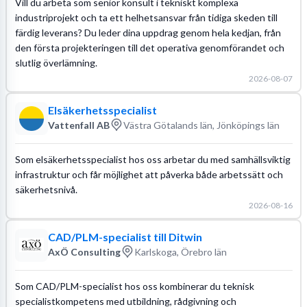
Vill du arbeta som senior konsult i tekniskt komplexa
industriprojekt och ta ett helhetsansvar från tidiga skeden till
färdig leverans? Du leder dina uppdrag genom hela kedjan, från
den första projekteringen till det operativa genomförandet och
slutlig överlämning.
2026-08-07
Elsäkerhetsspecialist
Vattenfall AB
Västra Götalands län, Jönköpings län
Som elsäkerhetsspecialist hos oss arbetar du med samhällsviktig
infrastruktur och får möjlighet att påverka både arbetssätt och
säkerhetsnivå.
2026-08-16
CAD/PLM-specialist till Ditwin
AxÖ Consulting
Karlskoga, Örebro län
Som CAD/PLM-specialist hos oss kombinerar du teknisk
specialistkompetens med utbildning, rådgivning och