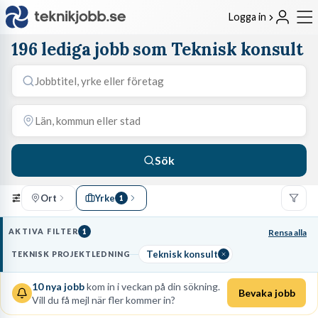
Logga in
196 lediga jobb som Teknisk konsult
Sök
Ort
Yrke
1
AKTIVA FILTER
1
Rensa alla
Teknisk konsult
TEKNISK PROJEKTLEDNING
10
nya jobb
kom in i veckan på din sökning.
Bevaka jobb
Vill du få mejl när fler kommer in?