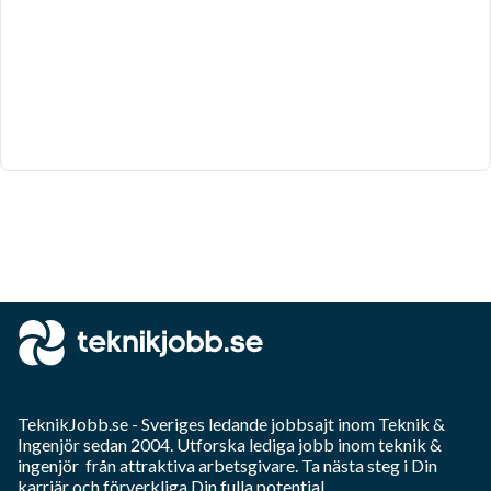
TeknikJobb.se
- Sveriges ledande jobbsajt inom
Teknik &
Ingenjör
sedan 2004. Utforska lediga jobb inom
teknik &
ingenjör
från attraktiva arbetsgivare. Ta nästa steg i Din
karriär och förverkliga Din fulla potential.