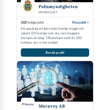
fjärde industriella revolutionen – rullas ut i fabrikerna. Att
Polismyndigheten
navigera i denna miljö kräver dock att man förstår vilka olika
MYNDIGHET
inriktningar som finns och vad de faktiskt innebär i praktiken.
102
lediga jobb
Visa jobb
Ett uppdrag att göra hela Sverige tryggt och
Kort branschfakta
säkert. Ett Sverige som ska vara tryggare
imorgon än idag. Tillsammans med 41 000
Sektorer:
Verkstadsindustri, processindustri, livsmedel,
kollegor gör vi det möjligt.
läkemedel och plastbearbetning.
Arbetsmiljö:
Hög grad av digitalisering, strikta
Besök profil
säkerhetsrutiner och fokus på ergonomi.
Utvecklingsmöjligheter:
Stora chanser att gå vidare till
roller som ställare, produktionstekniker eller
avdelningsansvarig.
Vad gör en operatör egentligen under
Macavoy AB