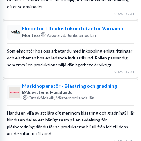
efter sex månader.
2026-08-31
Elmontör till industrikund utanför Värnamo
Montico
Vaggeryd, Jönköpings län
Som elmontör hos oss arbetar du med inkoppling enligt ritningar
och elscheman hos en ledande industrikund. Rollen passar dig
som trivs i en produktionsmiljö där lagarbete är viktigt.
2026-08-31
Maskinoperatör - Blästring och gradning
BAE Systems Hägglunds
Örnsköldsvik, Västernorrlands län
Har du en vilja av att lära dig mer inom blästring och gradning? Här
blir du en del av ett härligt team på en avdelning för
plåtberedning där du får se produkterna bli till från idé till dess
att de rullar ut till kund.
2026-08-16