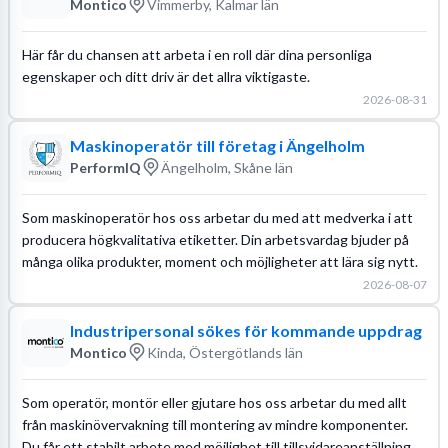
Montico
Vimmerby, Kalmar län
Här får du chansen att arbeta i en roll där dina personliga
egenskaper och ditt driv är det allra viktigaste.
2026-08-31
Maskinoperatör till företag i Ängelholm
PerformIQ
Ängelholm, Skåne län
Som maskinoperatör hos oss arbetar du med att medverka i att
producera högkvalitativa etiketter. Din arbetsvardag bjuder på
många olika produkter, moment och möjligheter att lära sig nytt.
2026-08-07
Industripersonal sökes för kommande uppdrag
Montico
Kinda, Östergötlands län
Som operatör, montör eller gjutare hos oss arbetar du med allt
från maskinövervakning till montering av mindre komponenter.
Du får ett stabilt arbete med möjlighet till tillsvidareanställning