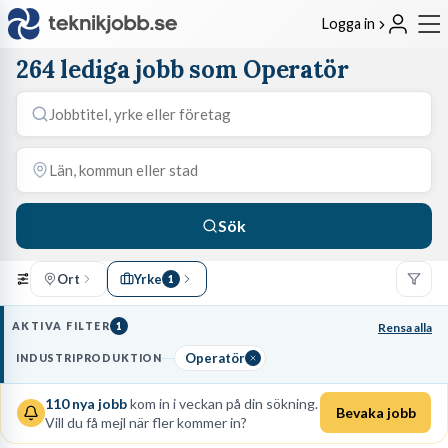
Logga in
264 lediga jobb som Operatör
Sök
Ort
Yrke
1
AKTIVA FILTER
1
Rensa alla
Operatör
INDUSTRIPRODUKTION
110
nya jobb
kom in i veckan på din sökning.
Bevaka jobb
Vill du få mejl när fler kommer in?