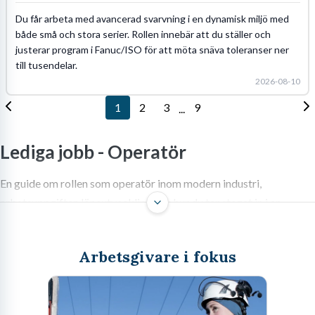
Du får arbeta med avancerad svarvning i en dynamisk miljö med
både små och stora serier. Rollen innebär att du ställer och
justerar program i Fanuc/ISO för att möta snäva toleranser ner
till tusendelar.
2026-08-10
1
2
3
9
...
Lediga jobb -
Operatör
En guide om rollen som operatör inom modern industri,
arbetsuppgifter, löneutveckling och hur du tar steget in i en
högteknologisk framtid.
Arbetsgivare i fokus
Sök jobb som operatör och kliv in i