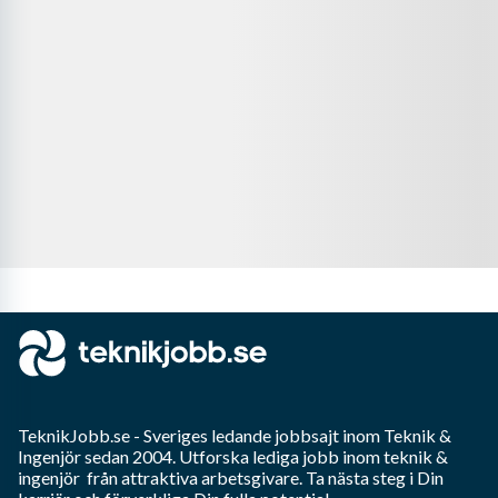
TeknikJobb.se
- Sveriges ledande jobbsajt inom
Teknik &
Ingenjör
sedan 2004. Utforska lediga jobb inom
teknik &
ingenjör
från attraktiva arbetsgivare. Ta nästa steg i Din