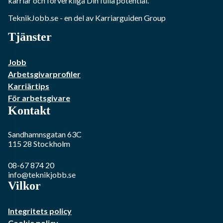
karriär och förverkliga Din fulla potential.
TeknikJobb.se
- en del av Karriarguiden Group
Tjänster
Jobb
Arbetsgivarprofiler
Karriärtips
För arbetsgivare
Kontakt
Sandhamnsgatan 63C
115 28
Stockholm
08-67 874 20
info@teknikjobb.se
Vilkor
Integritets policy
Cookie policy